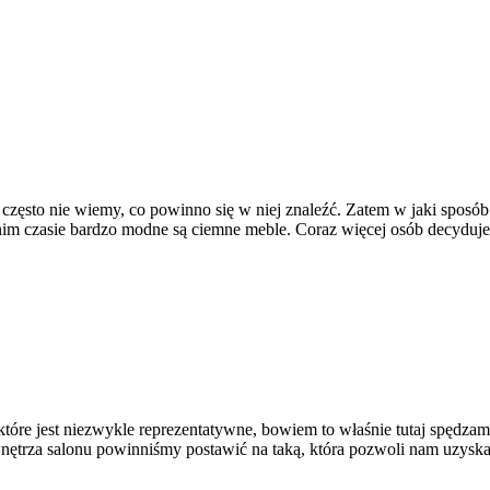
 często nie wiemy, co powinno się w niej znaleźć. Zatem w jaki spos
 czasie bardzo modne są ciemne meble. Coraz więcej osób decyduje s
óre jest niezwykle reprezentatywne, bowiem to właśnie tutaj spędzam
ę wnętrza salonu powinniśmy postawić na taką, która pozwoli nam uzy