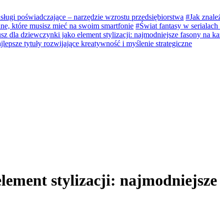
sługi poświadczające – narzędzie wzrostu przedsiębiorstwa
#Jak znale
ne, które musisz mieć na swoim smartfonie
#Świat fantasy w serialach
sz dla dziewczynki jako element stylizacji: najmodniejsze fasony na k
jlepsze tytuły rozwijające kreatywność i myślenie strategiczne
lement stylizacji: najmodniejsze