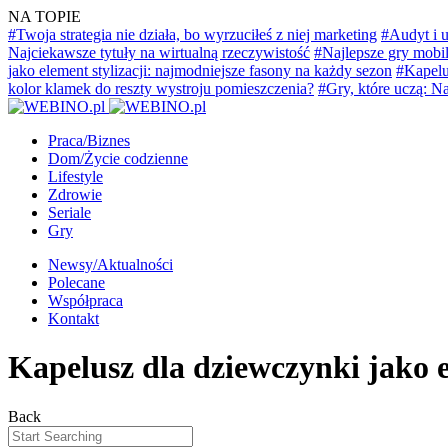
NA TOPIE
#Twoja strategia nie działa, bo wyrzuciłeś z niej marketing
#Audyt i u
Najciekawsze tytuły na wirtualną rzeczywistość
#Najlepsze gry mobil
jako element stylizacji: najmodniejsze fasony na każdy sezon
#Kapelu
kolor klamek do reszty wystroju pomieszczenia?
#Gry, które uczą: Na
Praca/Biznes
Dom/Życie codzienne
Lifestyle
Zdrowie
Seriale
Gry
Newsy/Aktualności
Polecane
Współpraca
Kontakt
Kapelusz dla dziewczynki jako e
Back