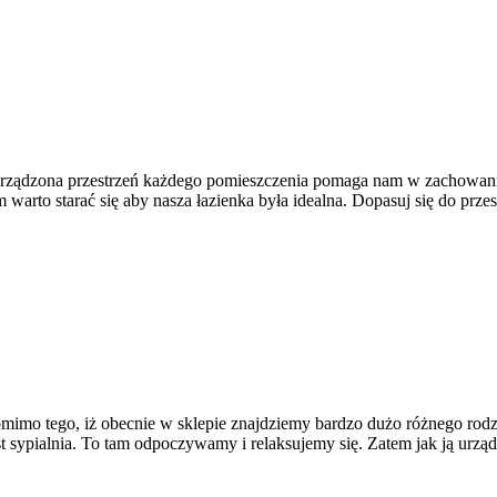
urządzona przestrzeń każdego pomieszczenia pomaga nam w zachowani
em warto starać się aby nasza łazienka była idealna. Dopasuj się do p
imo tego, iż obecnie w sklepie znajdziemy bardzo dużo różnego rodza
pialnia. To tam odpoczywamy i relaksujemy się. Zatem jak ją urządzi