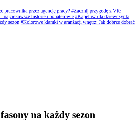
źć pracownika przez agencję pracy?
#Zacznij przygodę z VR:
 – najciekawsze historie i bohaterowie
#Kapelusz dla dziewczynki
ażdy sezon
#Kolorowe klamki w aranżacji wnętrz: Jak dobrze dobrać
 fasony na każdy sezon