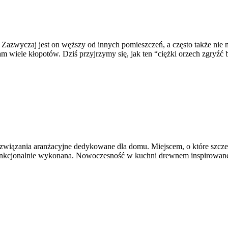
azwyczaj jest on węższy od innych pomieszczeń, a często także nie ma
iele kłopotów. Dziś przyjrzymy się, jak ten “ciężki orzech zgryźć be
związania aranżacyjne dedykowane dla domu. Miejscem, o które szczeg
funkcjonalnie wykonana. Nowoczesność w kuchni drewnem inspirowane