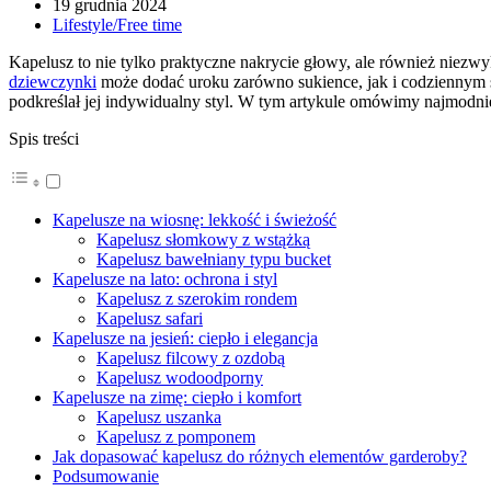
19 grudnia 2024
Lifestyle/Free time
Kapelusz to nie tylko praktyczne nakrycie głowy, ale również niezwy
dziewczynki
może dodać uroku zarówno sukience, jak i codziennym sp
podkreślał jej indywidualny styl. W tym artykule omówimy najmodnie
Spis treści
Kapelusze na wiosnę: lekkość i świeżość
Kapelusz słomkowy z wstążką
Kapelusz bawełniany typu bucket
Kapelusze na lato: ochrona i styl
Kapelusz z szerokim rondem
Kapelusz safari
Kapelusze na jesień: ciepło i elegancja
Kapelusz filcowy z ozdobą
Kapelusz wodoodporny
Kapelusze na zimę: ciepło i komfort
Kapelusz uszanka
Kapelusz z pomponem
Jak dopasować kapelusz do różnych elementów garderoby?
Podsumowanie