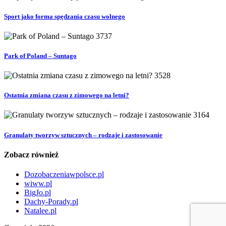
Sport jako forma spędzania czasu wolnego
3737
Park of Poland – Suntago
3528
Ostatnia zmiana czasu z zimowego na letni?
3164
Granulaty tworzyw sztucznych – rodzaje i zastosowanie
Zobacz również
Dozobaczeniawpolsce.pl
wiww.pl
BigJo.pl
Dachy-Porady.pl
Natalee.pl