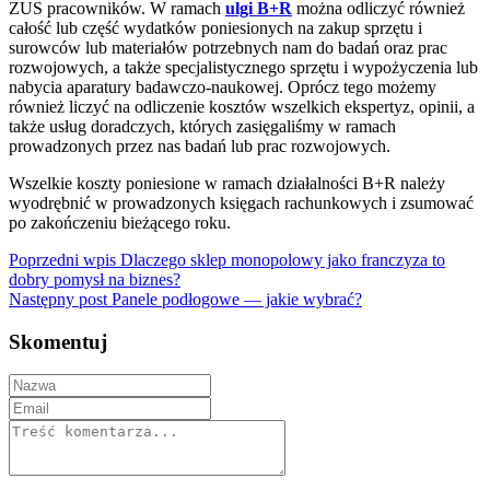
ZUS pracowników. W ramach
ulgi B+R
można odliczyć również
całość lub część wydatków poniesionych na zakup sprzętu i
surowców lub materiałów potrzebnych nam do badań oraz prac
rozwojowych, a także specjalistycznego sprzętu i wypożyczenia lub
nabycia aparatury badawczo-naukowej. Oprócz tego możemy
również liczyć na odliczenie kosztów wszelkich ekspertyz, opinii, a
także usług doradczych, których zasięgaliśmy w ramach
prowadzonych przez nas badań lub prac rozwojowych.
Wszelkie koszty poniesione w ramach działalności B+R należy
wyodrębnić w prowadzonych księgach rachunkowych i zsumować
po zakończeniu bieżącego roku.
Poprzedni wpis
Dlaczego sklep monopolowy jako franczyza to
dobry pomysł na biznes?
Następny post
Panele podłogowe — jakie wybrać?
Skomentuj