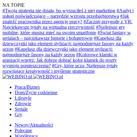
NA TOPIE
#Twoja strategia nie działa, bo wyrzuciłeś z niej marketing
#Audyt i
usługi poświadczające – narzędzie wzrostu przedsiębiorstwa
#Jak
znaleźć pracownika przez agencję pracy?
#Zacznij przygodę z VR:
Najciekawsze tytuły na wirtualną rzeczywistość
#Najlepsze gry
mobilne, które musisz mieć na swoim smartfonie
#Świat fantasy w
serialach – najciekawsze historie i bohaterowie
#Kapelusz dla
dziewczynki jako element stylizacji: najmodniejsze fasony na każdy
sezon
#Kapelusz dla dziewczynki jako element stylizacji:
najmodniejsze fasony na każdy sezon
#Kolorowe klamki w
aranżacji wnętrz: Jak dobrze dobrać kolor klamek do reszty
wystroju pomieszczenia?
#Gry, które uczą: Najlepsze tytuły
rozwijające kreatywność i myślenie strategiczne
Praca/Biznes
Dom/Życie codzienne
Lifestyle
Zdrowie
Seriale
Gry
Newsy/Aktualności
Polecane
Współpraca