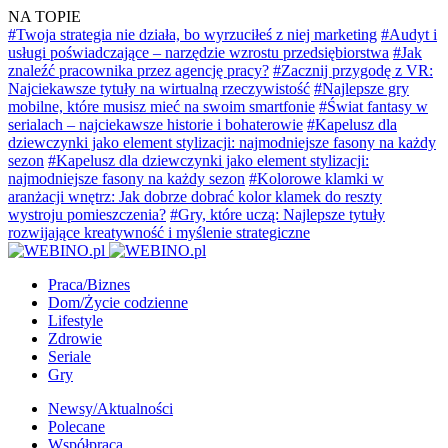
NA TOPIE
#Twoja strategia nie działa, bo wyrzuciłeś z niej marketing
#Audyt i
usługi poświadczające – narzędzie wzrostu przedsiębiorstwa
#Jak
znaleźć pracownika przez agencję pracy?
#Zacznij przygodę z VR:
Najciekawsze tytuły na wirtualną rzeczywistość
#Najlepsze gry
mobilne, które musisz mieć na swoim smartfonie
#Świat fantasy w
serialach – najciekawsze historie i bohaterowie
#Kapelusz dla
dziewczynki jako element stylizacji: najmodniejsze fasony na każdy
sezon
#Kapelusz dla dziewczynki jako element stylizacji:
najmodniejsze fasony na każdy sezon
#Kolorowe klamki w
aranżacji wnętrz: Jak dobrze dobrać kolor klamek do reszty
wystroju pomieszczenia?
#Gry, które uczą: Najlepsze tytuły
rozwijające kreatywność i myślenie strategiczne
Praca/Biznes
Dom/Życie codzienne
Lifestyle
Zdrowie
Seriale
Gry
Newsy/Aktualności
Polecane
Współpraca