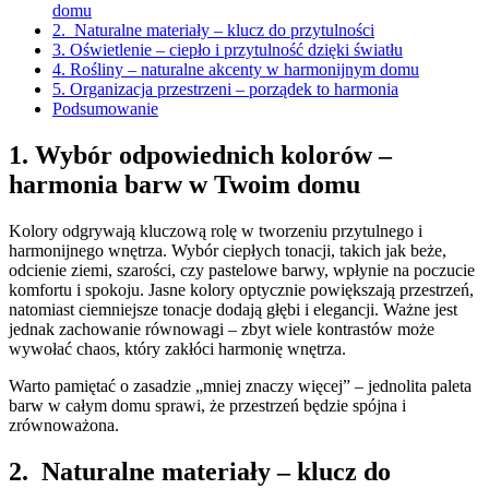
domu
2. Naturalne materiały – klucz do przytulności
3. Oświetlenie – ciepło i przytulność dzięki światłu
4. Rośliny – naturalne akcenty w harmonijnym domu
5. Organizacja przestrzeni – porządek to harmonia
Podsumowanie
1. Wybór odpowiednich kolorów –
harmonia barw w Twoim domu
Kolory odgrywają kluczową rolę w tworzeniu przytulnego i
harmonijnego wnętrza. Wybór ciepłych tonacji, takich jak beże,
odcienie ziemi, szarości, czy pastelowe barwy, wpłynie na poczucie
komfortu i spokoju. Jasne kolory optycznie powiększają przestrzeń,
natomiast ciemniejsze tonacje dodają głębi i elegancji. Ważne jest
jednak zachowanie równowagi – zbyt wiele kontrastów może
wywołać chaos, który zakłóci harmonię wnętrza.
Warto pamiętać o zasadzie „mniej znaczy więcej” – jednolita paleta
barw w całym domu sprawi, że przestrzeń będzie spójna i
zrównoważona.
2. Naturalne materiały – klucz do