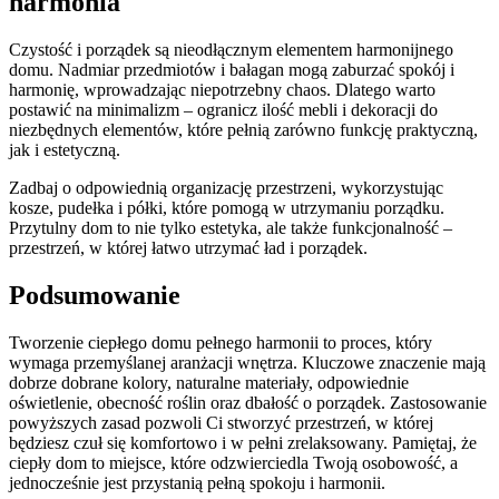
harmonia
Czystość i porządek są nieodłącznym elementem harmonijnego
domu. Nadmiar przedmiotów i bałagan mogą zaburzać spokój i
harmonię, wprowadzając niepotrzebny chaos. Dlatego warto
postawić na minimalizm – ogranicz ilość mebli i dekoracji do
niezbędnych elementów, które pełnią zarówno funkcję praktyczną,
jak i estetyczną.
Zadbaj o odpowiednią organizację przestrzeni, wykorzystując
kosze, pudełka i półki, które pomogą w utrzymaniu porządku.
Przytulny dom to nie tylko estetyka, ale także funkcjonalność –
przestrzeń, w której łatwo utrzymać ład i porządek.
Podsumowanie
Tworzenie ciepłego domu pełnego harmonii to proces, który
wymaga przemyślanej aranżacji wnętrza. Kluczowe znaczenie mają
dobrze dobrane kolory, naturalne materiały, odpowiednie
oświetlenie, obecność roślin oraz dbałość o porządek. Zastosowanie
powyższych zasad pozwoli Ci stworzyć przestrzeń, w której
będziesz czuł się komfortowo i w pełni zrelaksowany. Pamiętaj, że
ciepły dom to miejsce, które odzwierciedla Twoją osobowość, a
jednocześnie jest przystanią pełną spokoju i harmonii.