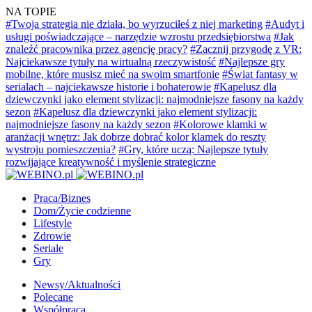
NA TOPIE
#Twoja strategia nie działa, bo wyrzuciłeś z niej marketing
#Audyt i
usługi poświadczające – narzędzie wzrostu przedsiębiorstwa
#Jak
znaleźć pracownika przez agencję pracy?
#Zacznij przygodę z VR:
Najciekawsze tytuły na wirtualną rzeczywistość
#Najlepsze gry
mobilne, które musisz mieć na swoim smartfonie
#Świat fantasy w
serialach – najciekawsze historie i bohaterowie
#Kapelusz dla
dziewczynki jako element stylizacji: najmodniejsze fasony na każdy
sezon
#Kapelusz dla dziewczynki jako element stylizacji:
najmodniejsze fasony na każdy sezon
#Kolorowe klamki w
aranżacji wnętrz: Jak dobrze dobrać kolor klamek do reszty
wystroju pomieszczenia?
#Gry, które uczą: Najlepsze tytuły
rozwijające kreatywność i myślenie strategiczne
Praca/Biznes
Dom/Życie codzienne
Lifestyle
Zdrowie
Seriale
Gry
Newsy/Aktualności
Polecane
Współpraca