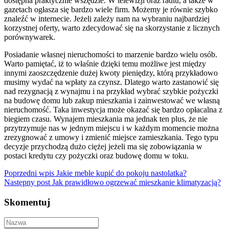
dostępna praktycznie wszędzie. W telewizji oraz radiu, a także w
gazetach ogłasza się bardzo wiele firm. Możemy je równie szybko
znaleźć w internecie. Jeżeli zależy nam na wybraniu najbardziej
korzystnej oferty, warto zdecydować się na skorzystanie z licznych
porównywarek.
Posiadanie własnej nieruchomości to marzenie bardzo wielu osób.
Warto pamiętać, iż to właśnie dzięki temu możliwe jest między
innymi zaoszczędzenie dużej kwoty pieniędzy, którą przykładowo
musimy wydać na wpłaty za czynsz. Dlatego warto zastanowić się
nad rezygnacją z wynajmu i na przykład wybrać szybkie pożyczki
na budowę domu lub zakup mieszkania i zainwestować we własną
nieruchomość. Taka inwestycja może okazać się bardzo opłacalna z
biegiem czasu. Wynajem mieszkania ma jednak ten plus, że nie
przytrzymuje nas w jednym miejscu i w każdym momencie można
zrezygnować z umowy i zmienić miejsce zamieszkania. Tego typu
decyzje przychodzą dużo ciężej jeżeli ma się zobowiązania w
postaci kredytu czy pożyczki oraz budowę domu w toku.
Poprzedni wpis
Jakie meble kupić do pokoju nastolatka?
Następny post
Jak prawidłowo ogrzewać mieszkanie klimatyzacją?
Skomentuj